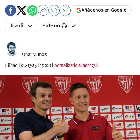
Añádenos en Google
0
Itzuli
Entzun
Unai Muñoz
Bilbao
|
02·03·23
|
19:08
|
Actualizado a las 11:36