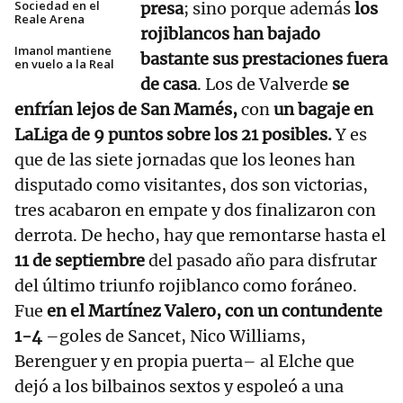
Sociedad en el
presa
; sino porque además
los
Reale Arena
rojiblancos han bajado
Imanol mantiene
bastante sus prestaciones fuera
en vuelo a la Real
de casa
. Los de Valverde
se
enfrían lejos de San Mamés,
con
un bagaje en
LaLiga de 9 puntos sobre los 21 posibles.
Y es
que de las siete jornadas que los leones han
disputado como visitantes, dos son victorias,
tres acabaron en empate y dos finalizaron con
derrota. De hecho, hay que remontarse hasta el
11 de septiembre
del pasado año para disfrutar
del último triunfo rojiblanco como foráneo.
Fue
en el Martínez Valero, con un contundente
1-4
–goles de Sancet, Nico Williams,
Berenguer y en propia puerta– al Elche que
dejó a los bilbainos sextos y espoleó a una