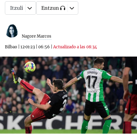
Itzuli
Entzun
Nagore Marcos
Bilbao
|
12·01·23
|
06:56
|
Actualizado a las 08:34