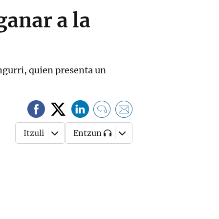
ganar a la
ngurri, quien presenta un
0
Itzuli
Entzun