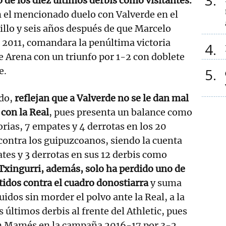
3
 de los diez últimos derbis como visitantes.
 el mencionado duelo con Valverde en el
llo y seis años después de que Marcelo
e 2011, comandara la penúltima victoria
4
le Arena con un triunfo por 1-2 con doblete
e.
5
odo,
reflejan que a Valverde no se le dan mal
con la Real
, pues presenta un balance como
orias, 7 empates y 4 derrotas en los 20
contra los guipuzcoanos, siendo la cuenta
ates y 3 derrotas en sus 12 derbis como
Txingurri, además, solo ha perdido uno de
tidos contra el cuadro donostiarra
y suma
idos sin morder el polvo ante la Real, a la
 últimos derbis al frente del Athletic, pues
n Mamés en la campaña 2016-17 por 3-2.