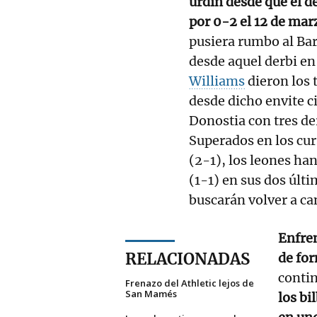
urdin desde que el d
por 0-2 el 12 de mar
pusiera rumbo al Bar
desde aquel derbi en
Williams
dieron los 
desde dicho envite c
Donostia con tres de
Superados en los cu
(2-1), los leones ha
(1-1) en sus dos últi
buscarán volver a ca
Enfren
RELACIONADAS
de for
contin
Frenazo del Athletic lejos de
San Mamés
los bi