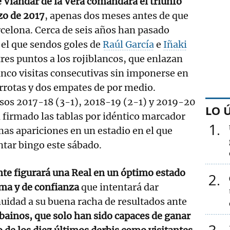
e Viandar de la Vera comandara el triunfo
zo de 2017
, apenas dos meses antes de que
celona. Cerca de seis años han pasado
 el que sendos goles de
Raúl García
e
Iñaki
tres puntos a los rojiblancos, que enlazan
inco visitas consecutivas sin imponerse en
rrotas y dos empates de por medio.
rsos 2017-18 (3-1), 2018-19 (2-1) y 2019-20
LO 
n firmado las tablas por idéntico marcador
1
mas apariciones en un estadio en el que
ntar bingo este sábado.
te figurará una Real en un óptimo estado
2
ma y de confianza
que intentará dar
uidad a su buena racha de resultados ante
lbainos, que solo han sido capaces de ganar