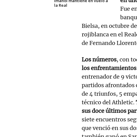
en uno
Imanol mantiene en vuelo a
la Real
Fue en
banqui
Bielsa, en octubre d
rojiblanca en el Rea
de Fernando Llorent
Los números
, con t
los enfrentamientos 
entrenador de 9 vict
partidos afrontados 
de 4 triunfos, 5 emp
técnico del Athletic.
sus doce últimos par
siete encuentros segu
que venció en sus dos
también ganó en Sa