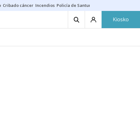
o
Cribado cáncer
Incendios
Policía de Santurtzi
Aeropuerto de Bilba
Kiosko