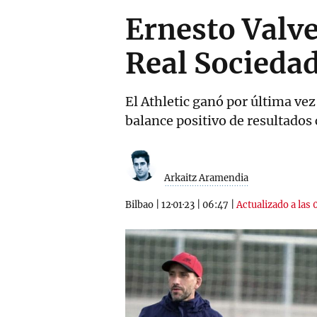
Ernesto Valver
Real Sociedad
El Athletic ganó por última ve
balance positivo de resultados 
Arkaitz Aramendia
Bilbao
|
12·01·23
|
06:47
|
Actualizado a las 