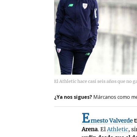
El Athletic hace casi seis años que no 
¿Ya nos sigues?
Márcanos como me
E
rnesto Valverde
t
Arena
. El
Athletic
, s