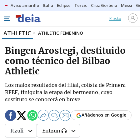
Aviso amarillo
Italia
Eclipse
Terzic
Cruz Gorbeia
Messi
G
Kiosko
ATHLETIC
ATHLETIC FEMENINO
Bingen Arostegi, destituido
como técnico del Bilbao
Athletic
Los malos resultados del filial, colista de Primera
RFEF, finiquita la etapa del bermeano, cuyo
sustituto se conocerá en breve
Añádenos en Google
0
Itzuli
Entzun