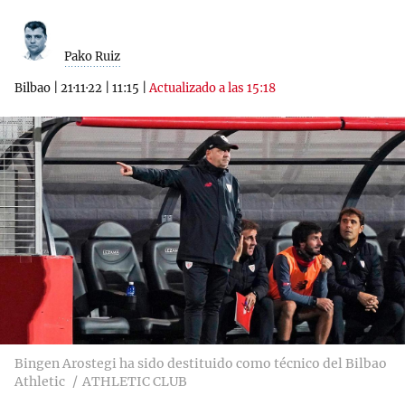
Pako Ruiz
Bilbao
|
21·11·22
|
11:15
|
Actualizado a las 15:18
Bingen Arostegi ha sido destituido como técnico del Bilbao
Athletic
ATHLETIC CLUB