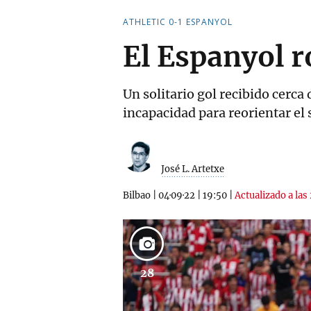
ATHLETIC 0-1 ESPANYOL
El Espanyol 
Un solitario gol recibido cerca
incapacidad para reorientar el 
José L. Artetxe
Bilbao
|
04·09·22
|
19:50
|
Actualizado a las
28