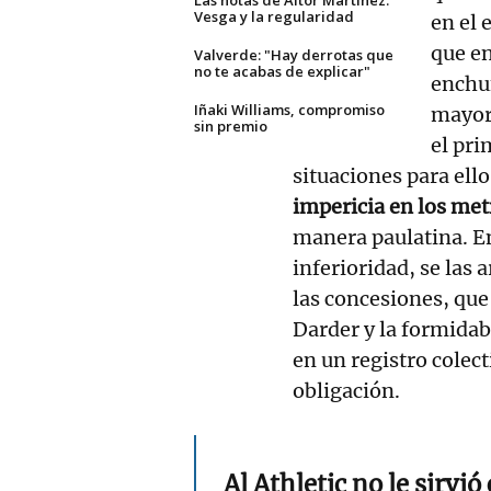
Vesga y la regularidad
en el 
que en
Valverde: "Hay derrotas que
no te acabas de explicar"
enchuf
Iñaki Williams, compromiso
mayorí
sin premio
el pri
situaciones para ell
impericia en los met
manera paulatina. En
inferioridad, se las
las concesiones, que
Darder y la formidab
en un registro colec
obligación.
Al Athletic no le sirvi