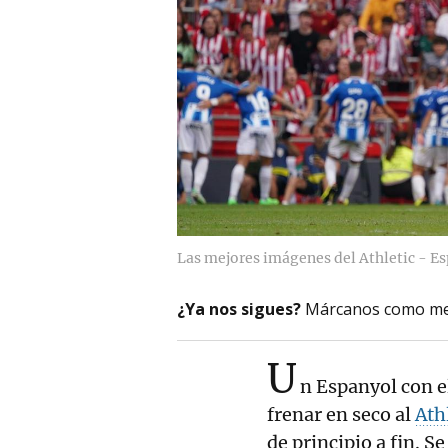
Las mejores imágenes del Athletic - E
¿Ya nos sigues?
Márcanos como me
U
n Espanyol con el
frenar en seco al
Ath
de principio a fin. 