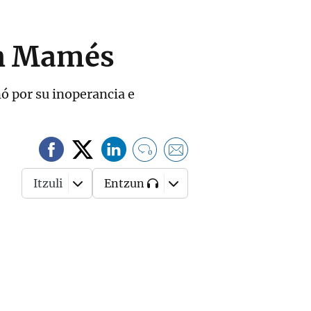
an Mamés
nó por su inoperancia e
0
Itzuli
Entzun