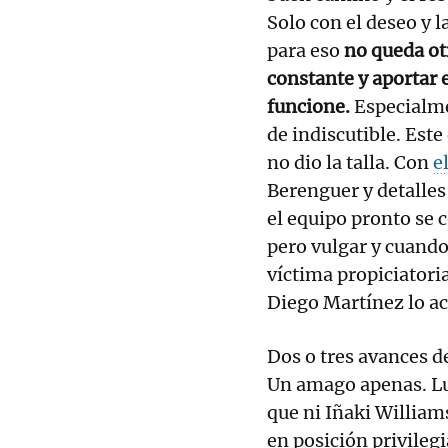
Solo con el deseo y l
para eso
no queda otr
constante y aportar e
funcione.
Especialme
de indiscutible. Est
no dio la talla. Con
e
Berenguer y detalles
el equipo pronto se 
pero vulgar y cuando
víctima propiciatori
Diego Martínez lo ac
Dos o tres avances d
Un amago apenas. Lu
que ni Iñaki Willia
en posición privileg