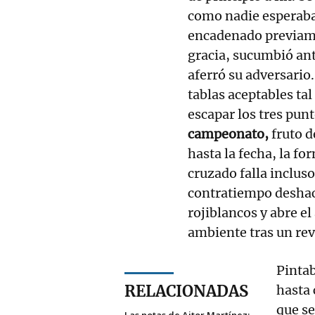
como nadie esperaba
encadenado previamen
gracia, sucumbió ante
aferró su adversario.
tablas aceptables tal
escapar los tres pun
campeonato,
fruto d
hasta la fecha, la fo
cruzado falla inclus
contratiempo deshace
rojiblancos y abre e
ambiente tras un rev
Pintab
RELACIONADAS
hasta
que se
Las notas de Aitor Martínez: