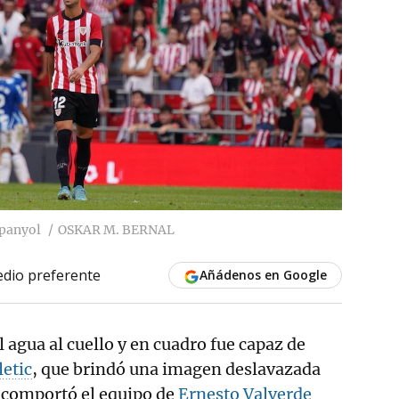
spanyol
OSKAR M. BERNAL
dio preferente
Añádenos en Google
 agua al cuello y en cuadro fue capaz de
letic
, que brindó una imagen deslavazada
Se comportó el equipo de
Ernesto Valverde