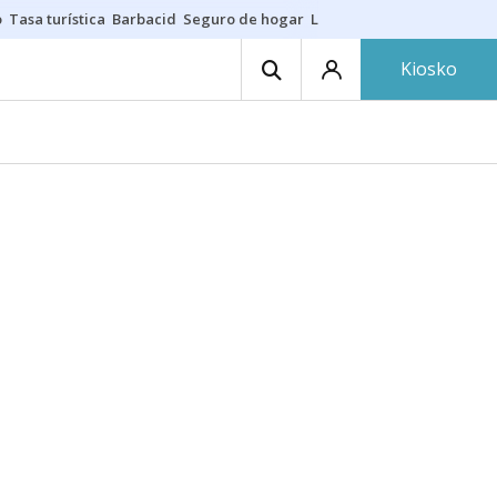
o
Tasa turística
Barbacid
Seguro de hogar
Lío Athletic-Osasuna
Mast
Kiosko