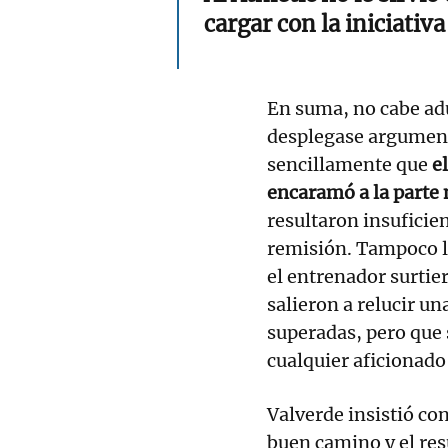
cargar con la iniciativ
En suma, no cabe adu
desplegase argument
sencillamente que
e
encaramó a la parte n
resultaron insuficie
remisión. Tampoco l
el entrenador surtier
salieron a relucir un
superadas, pero que
cualquier aficionado
Valverde insistió con
buen camino y el res