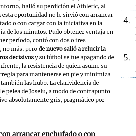
entorno, halló su perdición el Athletic, al
 esta oportunidad no le sirvió con arrancar
4
ado o con cargar con la iniciativa en la
a de los minutos. Pudo obtener ventaja en
mer período, contó con dos o tres
o, no más, pero
de nuevo salió a relucir la
5
ros decisivos
y su fútbol se fue apagando de
frente, la resistencia de quien asume su
 arregla para mantenerse en pie y minimiza
 también las hubo. La clarividencia de
le pelea de Joselu, a modo de contrapunto
tivo absolutamente gris, pragmático por
ó con arrancar enchufado o con