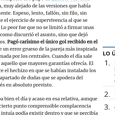
, muy alejado de las versiones que había
te. Espeso, lento, fallón, sin filo, sin
 el ejercicio de supervivencia al que se
 Lo peor fue que no se limitó a firmar unas
 como discurrió el asunto, sino que dejó
tos.
Pagó carísimo el único gol recibido en el
e un error grueso de la pareja más inspirada
LO 
rmada por los centrales. Cuando el día sale
1
o aquello que mayores garantías ofrecía. El
 el hechizo en que se habían instalado los
l apartado de dudas que se apodera del
és en absoluto previsto.
2
a bien el día y acaso en esa relativa, aunque
3
 cierto punto comprensible complacencia
 intuía podía existir dentro y que se percibía