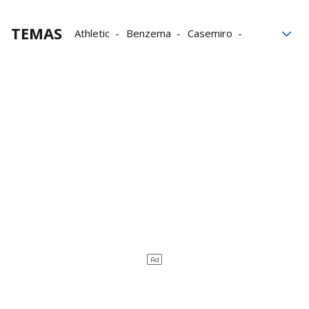
TEMAS
Athletic
Benzema
Casemiro
Fútbol
La Liga
Modric
Pako Ruiz
Real Madrid