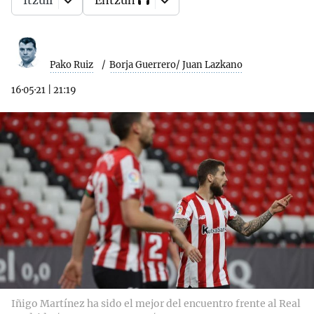
Itzuli
Entzun
Pako Ruiz
Borja Guerrero/ Juan Lazkano
16·05·21
|
21:19
Iñigo Martínez ha sido el mejor del encuentro frente al Real