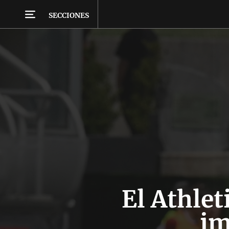
SECCIONES
El Athle
im