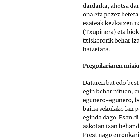
dardarka, ahotsa da
ona eta pozez beteta
esateak kezkatzen 
(Txupinera) eta biok
txiskerorik behar iz
haizetara.
Pregoilariaren misio
Dataren bat edo best
egin behar nituen, e
egunero-egunero, be
baina sekulako lan p
eginda dago. Esan di
askotan izan behar d
Prest nago erronkari 