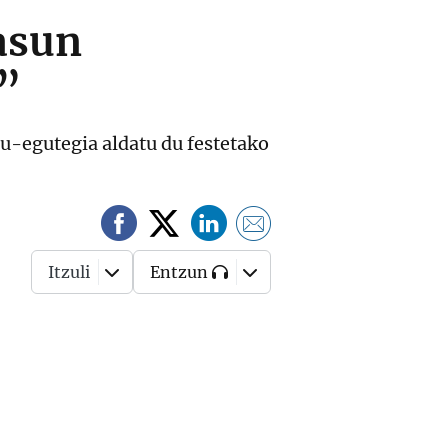
asun
a”
u-egutegia aldatu du festetako
Itzuli
Entzun