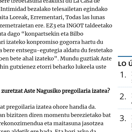
 Bere trebetasuna erakutsi du La Casa de
 Intimidad bezalako telesailetan egindako
aita Loreak, Errementari, Todas las lunas
uzemetraietan ere. EZ3 eta INGOT taldeetako
uta dago “konpartsekin eta Bilbo
ari izateko konpromiso gogorra hartu du
a bere entsegu-egutegia aldatu du festetako
oen bete ahal izateko”. Mundu guztiak Aste
LO 
hin gutxienez etorri beharko lukeela uste
1
 zuretzat Aste Nagusiko pregoilaria izatea?
2
at pregoilaria izatea ohore handia da.
zan bizitzen diren momentu berezietako bat
3
rrekonozimendua eta maitasuna jasotzea
sen aldetik ere bada. Eta hori asko da,