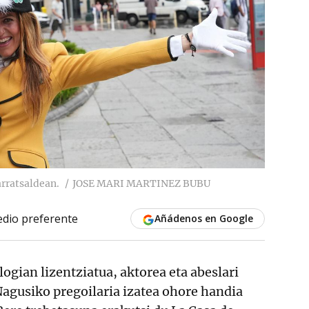
arratsaldean.
JOSE MARI MARTINEZ BUBU
dio preferente
Añádenos en Google
logian lizentziatua, aktorea eta abeslari
Nagusiko pregoilaria izatea ohore handia