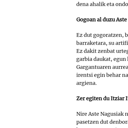
dena ahalik eta ondo
Gogoan al duzu Aste
Ez dut gogoratzen, b
barraketara, su artif
Ez dakit zenbat urte
garbia daukat, egun
Gargantuaren aurrea
irentsi egin behar n
argiena.
Zer egiten du Itziar
Nire Aste Nagusiak 
pasetzen dut denbora