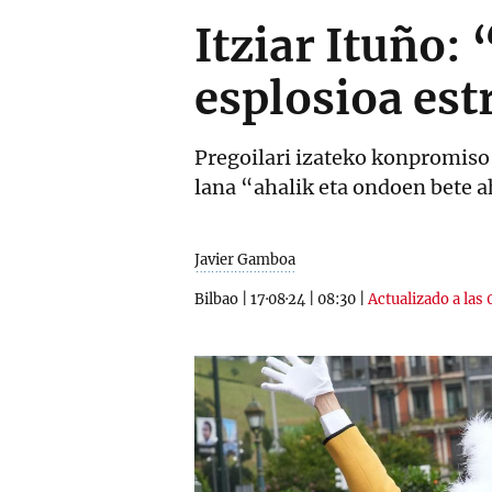
Itziar Ituño:
esplosioa est
Pregoilari izateko konpromiso 
lana “ahalik eta ondoen bete a
Javier Gamboa
Bilbao
|
17·08·24
|
08:30
|
Actualizado a las 