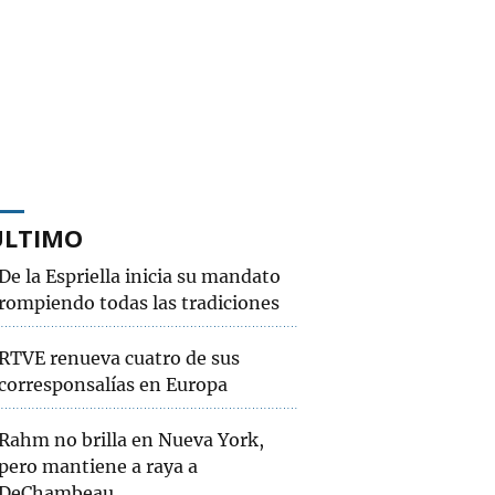
ÚLTIMO
De la Espriella inicia su mandato
rompiendo todas las tradiciones
RTVE renueva cuatro de sus
corresponsalías en Europa
Rahm no brilla en Nueva York,
pero mantiene a raya a
DeChambeau