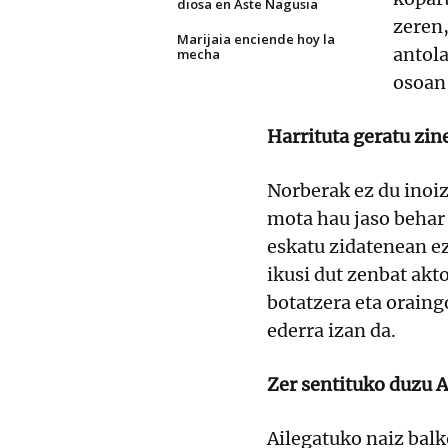
diosa en Aste Nagusia
zeren,
Marijaia enciende hoy la
antola
mecha
osoan 
Harrituta geratu zin
Norberak ez du inoi
mota hau jaso behar
eskatu zidatenean ez
ikusi dut zenbat akt
botatzera eta oraing
ederra izan da.
Zer sentituko duzu 
Ailegatuko naiz bal