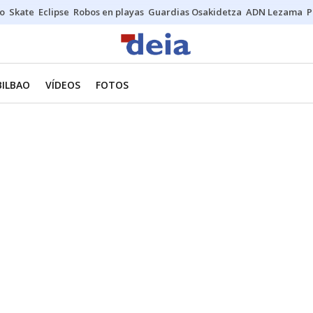
o
Skate
Eclipse
Robos en playas
Guardias Osakidetza
ADN Lezama
P
BILBAO
VÍDEOS
FOTOS