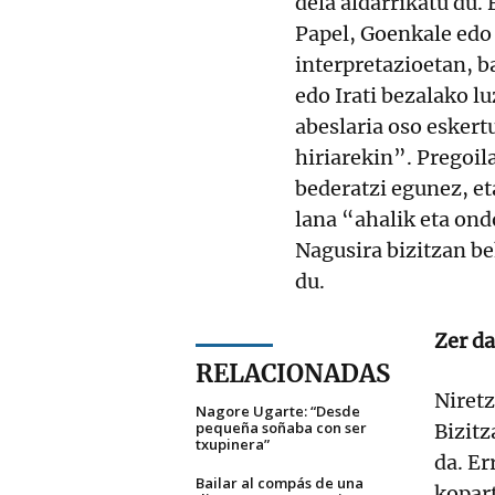
dela aldarrikatu du.
Papel, Goenkale edo
interpretazioetan, b
edo Irati bezalako l
abeslaria oso eskert
hiriarekin”. Pregoil
bederatzi egunez, et
lana “ahalik eta ond
Nagusira bizitzan be
du.
Zer da
RELACIONADAS
Niretz
Nagore Ugarte: “Desde
pequeña soñaba con ser
Bizit
txupinera”
da. E
Bailar al compás de una
kopart