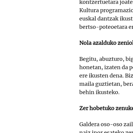
kontzertuetara joate
Kultura programazio
euskal dantzak ikust
bertso-poteoetara er
Nola azalduko zenio
Begitu, abuzturo, bi
honetan, izaten da p
ere ikusten dena. Bi
maila guztietan, ber
behin ikusteko.
Zer hobetuko zenuk
Galdera oso-oso zail
naiz inor esateko ze