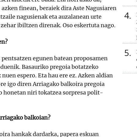
 azken finean, beraiek dira Aste Nagusiaren
4
tzaile nagusienak eta auzalanean urte
zehar ibiltzen direnak. Oso eskertuta nago.
en?
5
z pentsatzen egunen batean proposamen
 duenik. Basauriko pregoia botatzeko
 nuen espero. Eta hau ere ez. Azken aldian
ore igo diren Arriagako balkoira pregoia
o honetan niri tokatzea sorpresa polit-
Arriagako balkoian?
koira hankak dardarka, papera eskuan