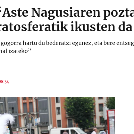
 “Aste Nagusiaren pozt
ratosferatik ikusten d
gogorra hartu du bederatzi egunez, eta bere entseg
hal izateko”
08:34