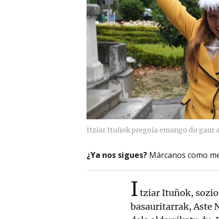
Itziar Ituñok pregoia emango du gaur 
¿Ya nos sigues?
Márcanos como me
I
tziar Ituñok, sozio
basauritarrak, Aste 