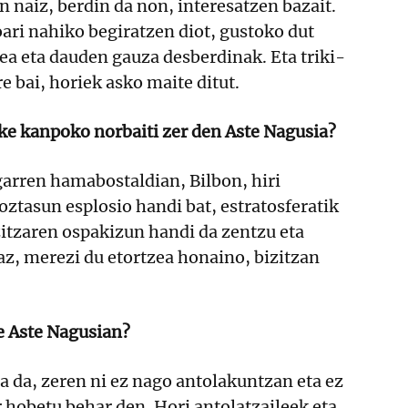
n naiz, berdin da non, interesatzen bazait.
ari nahiko begiratzen diot, gustoko dut
ea eta dauden gauza desberdinak. Eta triki-
e bai, horiek asko maite ditut.
ke kanpoko norbaiti zer den Aste Nagusia?
garren hamabostaldian, Bilbon, hiri
oztasun esplosio handi bat, estratosferatik
zitzaren ospakizun handi da zentzu eta
az, merezi du etortzea honaino, bizitzan
e Aste Nagusian?
a da, zeren ni ez nago antolakuntzan eta ez
r hobetu behar den. Hori antolatzaileek eta