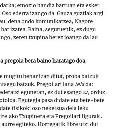
rdarka; emozio handia barruan eta esker
. Oso ederra izango da. Gauza guztiak argi
nau, dena ondo komunikatzea, Nagore
 bat izatea. Baina, seguruenik, ez dugu
ango, zeren txupina berez joango da lau
a pregoia bera baino haratago doa.
e mugitu behar izan ditut, proba batzuk
ntsegu batzuk. Pregoilari lana
tela
da:
deratzi egunetan, ez dut esango 24 orduz,
otoloa. Egutegia pasa didate eta bete-bete
date fisikoki oso neketsua dela leku
irelako Txupinera eta Pregoilari figurak .
aurre egiteko. Horregatik libre utzi dut