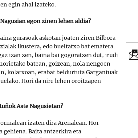
en egin ahal izateko.
 Nagusian egon zinen lehen aldia?
aina gurasoak askotan joaten ziren Bilbora
izialak ikustera, edo bueltatxo bat ematera.
gaz izan zen, baina bai gogoratzen dut, irudi
 horietako batean, goizean, nola nengoen
n, kolatxoan, erabat beldurtuta Gargantuak
auelako. Hori da nire lehen oroitzapen
 Ituñok Aste Nagusietan?
normalean izaten dira Arenalean. Hor
 gehiena. Baita antzerkira eta