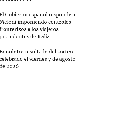
El Gobierno español responde a
Meloni imponiendo controles
fronterizos a los viajeros
procedentes de Italia
Bonoloto: resultado del sorteo
celebrado el viernes 7 de agosto
de 2026