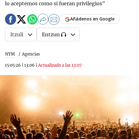
lo aceptemos como si fueran privilegios"
Añádenos en Google
Itzuli
Entzun
NTM
Agencias
15·05·26
|
13:06
|
Actualizado a las 13:07