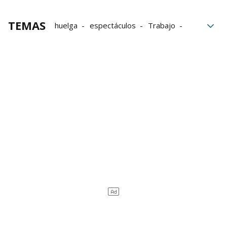
TEMAS
huelga
espectáculos
Trabajo
conciertos
Bilbao
trabajadores