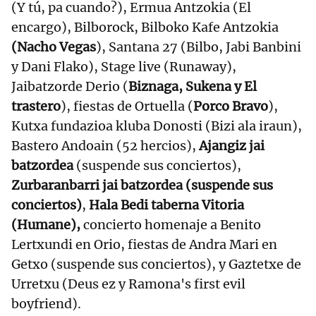
(Y tú, pa cuando?), Ermua Antzokia (El
encargo), Bilborock, Bilboko Kafe Antzokia
(Nacho Vegas
), Santana 27 (Bilbo, Jabi Banbini
y Dani Flako), Stage live (Runaway),
Jaibatzorde Derio (
Biznaga, Sukena y El
trastero
), fiestas de Ortuella (
Porco Bravo
),
Kutxa fundazioa kluba Donosti (Bizi ala iraun),
Bastero Andoain (52 hercios),
Ajangiz jai
batzordea
(suspende sus conciertos),
Zurbaranbarri jai batzordea (suspende sus
conciertos)
,
Hala Bedi taberna Vitoria
(Humane),
concierto homenaje a Benito
Lertxundi en Orio, fiestas de Andra Mari en
Getxo (suspende sus conciertos), y Gaztetxe de
Urretxu (Deus ez y Ramona's first evil
boyfriend).