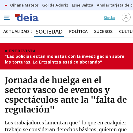
Oihane Mateos
Gol de Aduriz
Esne Beltza
Anular tarjeta de c
Kiosko
SOCIEDAD
ACTUALIDAD
POLÍTICA
SUCESOS
CULTU
ENTREVISTA
"Las policías están molestas con la investigación sobre
las torturas. La Ertzaintza está colaborando"
Jornada de huelga en el
sector vasco de eventos y
espectáculos ante la "falta de
regulación"
Los trabajadores lamentan que "lo que en cualquier
trabajo se consideran derechos básicos, quieren que