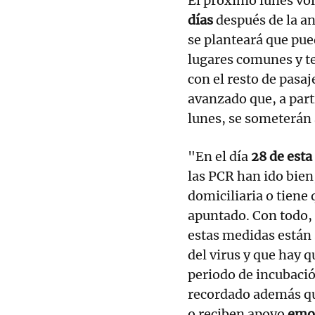
El próximo lunes vol
días
después de la an
se planteará que pued
lugares comunes y te
con el resto de pasa
avanzado que, a part
lunes, se someterán
"En el día
28 de esta
las PCR han ido bien
domiciliaria o tiene 
apuntado. Con todo, 
estas medidas están 
del virus y que hay q
periodo de incubació
recordado además q
o reciben apoyo
emoc