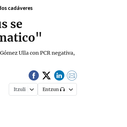
 dos cadáveres
s se
ómatico"
l Gómez Ulla con PCR negativa,
Itzuli
Entzun