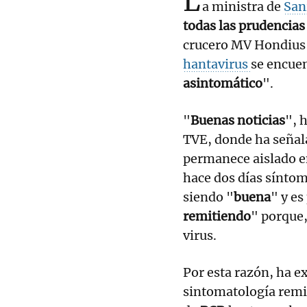
L
a ministra de
San
todas las prudencias
crucero MV Hondius 
hantavirus
se encuen
asintomático
".
"
Buenas noticias
", 
TVE, donde ha señala
permanece aislado en
hace dos días síntom
siendo "
buena
" y es
remitiendo
" porque,
virus.
Por esta razón, ha e
sintomatología remi