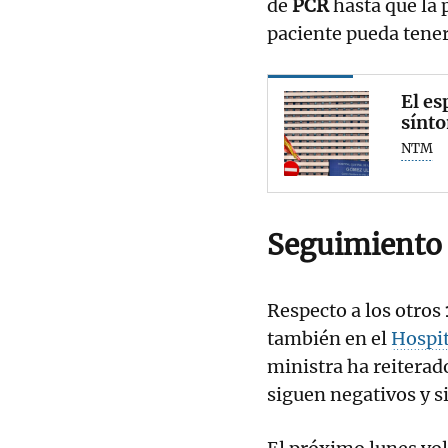
de
PCR
hasta que la 
paciente pueda tener
El es
sínto
NTM
Seguimiento 
Respecto a los otros
también en el
Hospi
ministra ha reiterad
siguen negativos y s