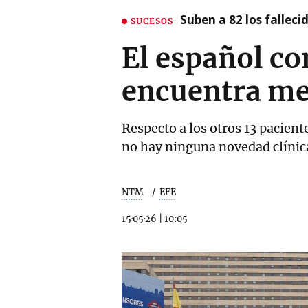
Suben a 82 los fallec
SUCESOS
El español co
encuentra mej
Respecto a los otros 13 pacien
no hay ninguna novedad clínica
NTM
EFE
15·05·26
|
10:05