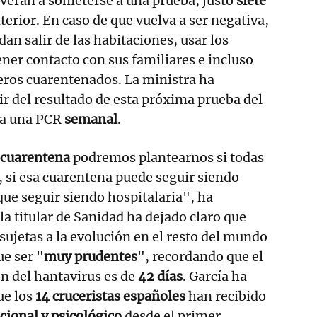
verán a someterse a una prueba, justo
siete
terior. En caso de que vuelva a ser negativa,
an salir de las habitaciones, usar los
ner contacto con sus familiares e incluso
jeros cuarentenados. La ministra ha
ir del resultado de esta próxima prueba del
 a una PCR
semanal
.
 cuarentena
podremos plantearnos si todas
, si esa cuarentena puede seguir siendo
que seguir siendo hospitalaria", ha
la titular de Sanidad ha dejado claro que
sujetas a la evolución en el resto del mundo
ue ser "
muy prudentes
", recordando que el
n del hantavirus es de
42 días
. García ha
ue los
14 cruceristas españoles
han recibido
ional y psicológico
desde el primer