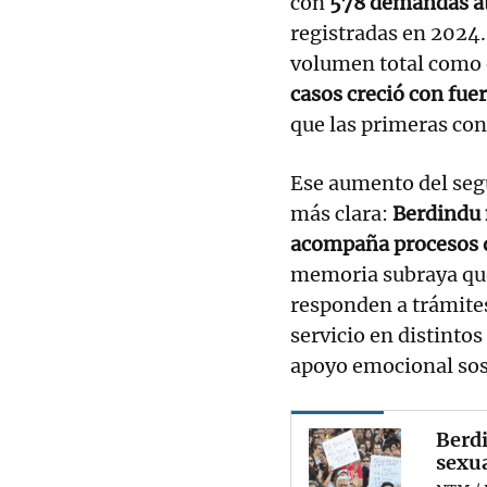
con
578 demandas a
registradas en 2024. 
volumen total como e
casos creció con fue
que las primeras con
Ese aumento del seg
más clara:
Berdindu 
acompaña procesos q
memoria subraya que
responden a trámites
servicio en distinto
apoyo emocional sos
Berdi
sexua