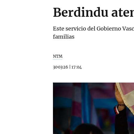
Berdindu ate
Este servicio del Gobierno Vasc
familias
NTM
30·03·26
|
17:04