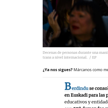
Decenas de personas durante una manif
trans a nivel internacional.
EP
¿Ya nos sigues?
Márcanos como me
B
erdindu
se conso
en Euskadi para las
educativos y entidad