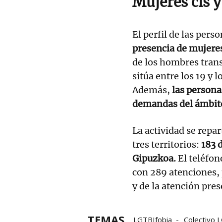
Mujeres cis y
El perfil de las pers
presencia de mujeres
de los hombres tran
sitúa entre los 19 y l
Además,
las persona
demandas del ámbito
La actividad se repa
tres territorios:
183 
Gipuzkoa.
El teléfon
con 289 atenciones, 
y de la atención pres
TEMAS
LGTBIfobia
Colectivo