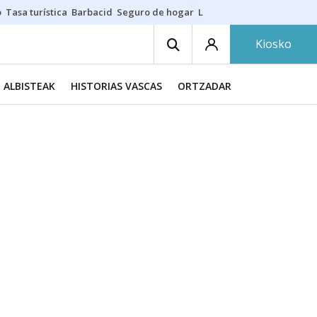
o
Tasa turística
Barbacid
Seguro de hogar
Lío Athletic-Osasuna
Mast
Kiosko
ALBISTEAK
HISTORIAS VASCAS
ORTZADAR