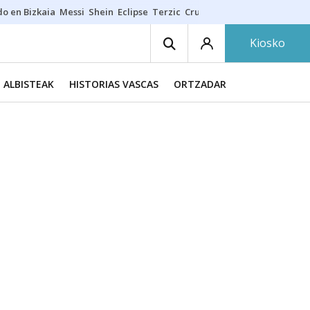
do en Bizkaia
Messi
Shein
Eclipse
Terzic
Cruz Gorbeia
Guía Macarfi
Kiosko
ALBISTEAK
HISTORIAS VASCAS
ORTZADAR