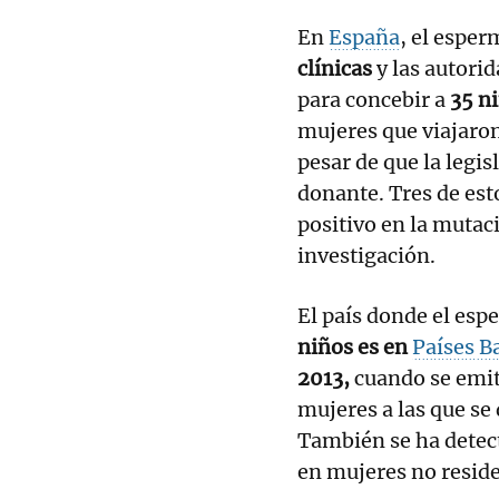
En
España
, el espe
clínicas
y las autori
para concebir a
35 n
mujeres que viajaron
pesar de que la legis
donante. Tres de es
positivo en la mutac
investigación.
El país donde el esp
niños es en
Países B
2013,
cuando se emiti
mujeres a las que s
También se ha detect
en mujeres no reside