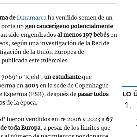
rma de
Dinamarca
ha vendido semen de un
 porta un
gen cancerígeno potencialmente
han sido engendrados
al menos 197 bebés
en
os, según una investigación de la Red de
tigación de la Unión Europea de
publicada este miércoles.
 7069' o 'Kjeld',
un estudiante
que
perma en
2005
en la sede de Copenhague
LO 
e Esperma (ESB), después de
pasar todos
cos
de la época.
1
d' fueron vendidos entre 2006 y 2023 a
67
d de toda Europa
, a pesar de los límites que
es al número de nacimientos por donante