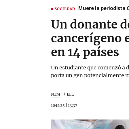
Muere la periodista 
SOCIEDAD
Un donante d
cancerígeno e
en 14 países
Un estudiante que comenzó a 
porta un gen potencialmente 
NTM
EFE
10·12·25
|
13:37