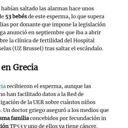
 habían saltado las alarmas hace unos
de
53 bebés
de este esperma, lo que supera
ilias por donante que impone la legislación
lga anunció en septiembre que iba a abrir
re la clínica de fertilidad del Hospital
elas (UZ Brussel) tras saltar el escándalo.
s en Grecia
cia
recibieron el esperma, aunque las
o han facilitado datos a la Red de
tigación de la UER sobre cuántos niños
. Un doctor griego aseguró a los medios que
isma familia
concebidos por fecundación in
ción
TP53 y uno de ellos ya tiene cáncer.