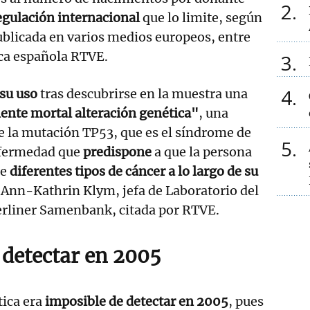
2
egulación internacional
que lo limite, según
ublicada en varios medios europeos, entre
ica española RTVE.
3
4
su uso
tras descubrirse en la muestra una
ente mortal alteración genética"
, una
e la mutación TP53, que es el síndrome de
5
nfermedad que
predispone
a que la persona
le
diferentes tipos de cáncer a lo largo de su
a Ann-Kathrin Klym, jefa de Laboratorio del
rliner Samenbank, citada por RTVE.
 detectar en 2005
tica era
imposible de detectar en 2005
, pues