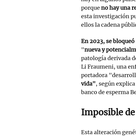
porque
no hay una r
esta investigación p
ellos la cadena públ
En 2023, se bloqueó 
"
nueva y potencialm
patología derivada d
Li Fraumeni, una e
portadora "desarrol
vida"
, según explic
banco de esperma Be
Imposible de
Esta alteración gené