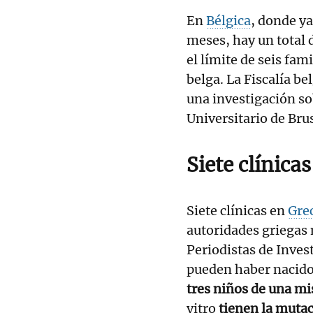
En
Bélgica
, donde ya
meses, hay un total 
el límite de seis fam
belga. La Fiscalía be
una investigación sob
Universitario de Brus
Siete clínica
Siete clínicas en
Gre
autoridades griegas n
Periodistas de Inves
pueden haber nacido
tres niños de una m
vitro
tienen la muta