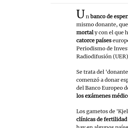
U
n
banco de espe
mismo donante, que
mortal
y con el que 
catorce países
europe
Periodismo de Inves
Radiodifusión (UER) 
Se trata del 'donante
comenzó a donar es
del Banco Europeo d
los exámenes médi
Los gametos de 'Kjel
clínicas de fertilida
hay en algunos país