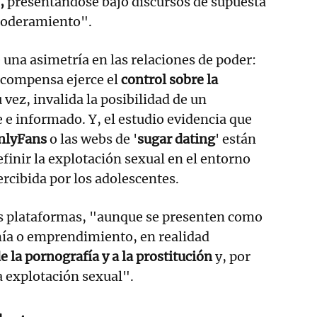
,
presentándose bajo discursos de supuesta
poderamiento".
 una asimetría en las relaciones de poder:
ecompensa ejerce el
control sobre la
u vez, invalida la posibilidad de un
 e informado. Y, el estudio evidencia que
nlyFans
o las webs de '
sugar dating
' están
finir la explotación sexual en el entorno
ercibida por los adolescentes.
as plataformas, "aunque se presenten como
ía o emprendimiento, en realidad
 la pornografía y a la prostitución
y, por
a explotación sexual".