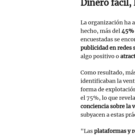
Dinero fácil,
La organización ha a
hecho, más del
45% d
encuestadas se enco
publicidad en redes 
algo positivo o
atrac
Como resultado, más
identificaban la ven
forma de explotación.
el 75%, lo que revel
conciencia sobre la 
subyacen a estas prá
"Las
plataformas y r