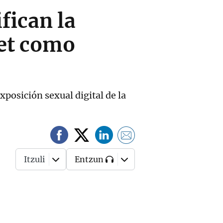
fican la
net como
posición sexual digital de la
Itzuli
Entzun