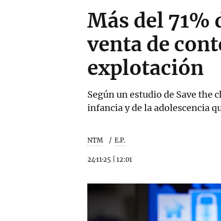
Más del 71% d
venta de cont
explotación
Según un estudio de Save the c
infancia y de la adolescencia 
NTM
E.P.
24·11·25
|
12:01