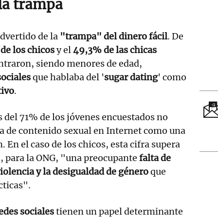
 la trampa
dvertido de la
"trampa" del dinero fácil
. De
e los chicos
y el
49,3% de las chicas
ntraron, siendo menores de edad,
sociales
que hablaba del '
sugar dating
' como
tivo
.
 del 71% de los jóvenes encuestados no
ta de contenido sexual en Internet como una
 En el caso de los chicos, esta cifra supera
a, para la ONG, "una preocupante
falta de
violencia y la desigualdad de género
que
cticas".
edes sociales
tienen un papel determinante