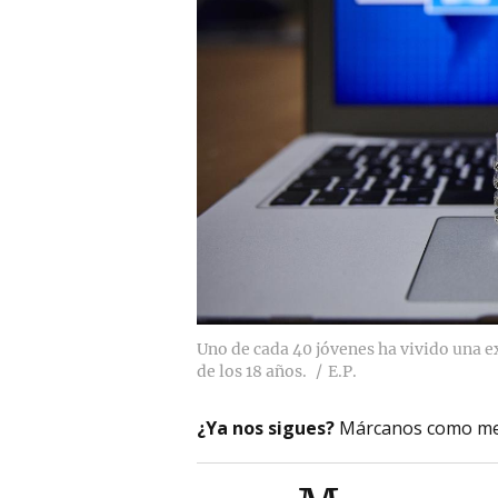
Uno de cada 40 jóvenes ha vivido una ex
de los 18 años.
E.P.
¿Ya nos sigues?
Márcanos como me