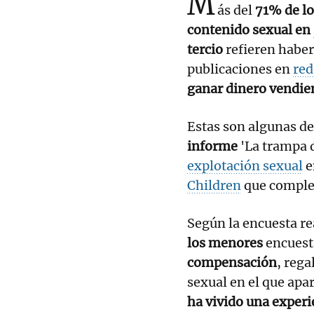
M
ás del
71% de los
contenido sexual en
tercio
refieren haber
publicaciones en
red
ganar dinero vendie
Estas son algunas de
informe
'La trampa 
explotación sexual
e
Children
que comple
Según la encuesta re
los menores
encuest
compensación
, rega
sexual en el que apa
ha vivido una experi