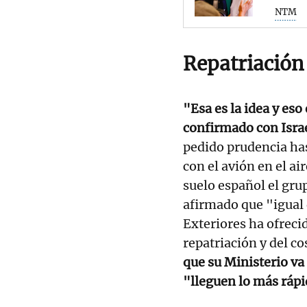
NTM
Repatriación
"Esa es la idea y es
confirmado con Israe
pedido prudencia has
con el avión en el ai
suelo español el gru
afirmado que "igual 
Exteriores ha ofrec
repatriación y del c
que su Ministerio va
"lleguen lo más ráp