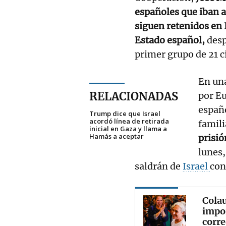
españoles que iban a
siguen retenidos en I
Estado español,
desp
primer grupo de 21 
En una
RELACIONADAS
por Eu
españo
Trump dice que Israel
acordó línea de retirada
famili
inicial en Gaza y llama a
Hamás a aceptar
prisió
lunes,
saldrán de
Israel
con
Colau
impor
corr