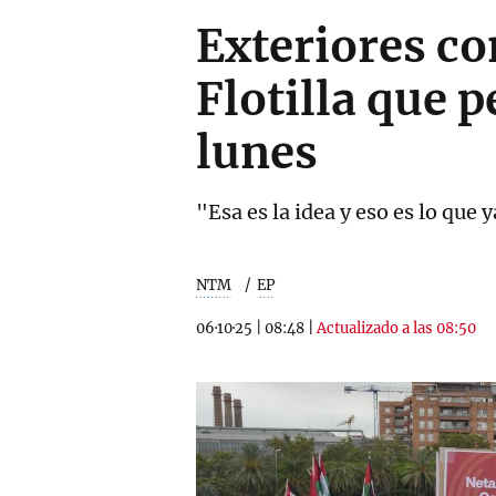
Exteriores co
Flotilla que 
lunes
"Esa es la idea y eso es lo que
NTM
EP
06·10·25
|
08:48
|
Actualizado a las 08:50