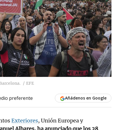
 Barcelona.
EFE
dio preferente
Añádenos en Google
untos
Exteriores
, Unión Europea y
anuel Albares, ha anunciado que los 28