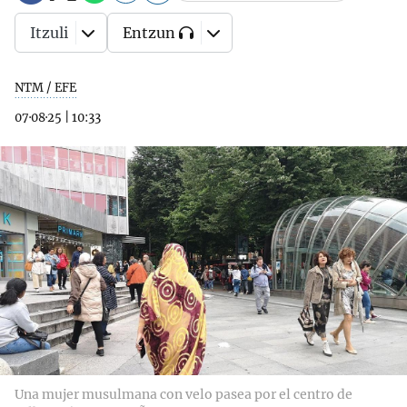
Itzuli
Entzun
NTM / EFE
07·08·25
|
10:33
Una mujer musulmana con velo pasea por el centro de