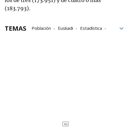
los de tres (173.951) y de cuatro o más
(183.793).
TEMAS
Población
Euskadi
Estadística
País Vasco
migrantes