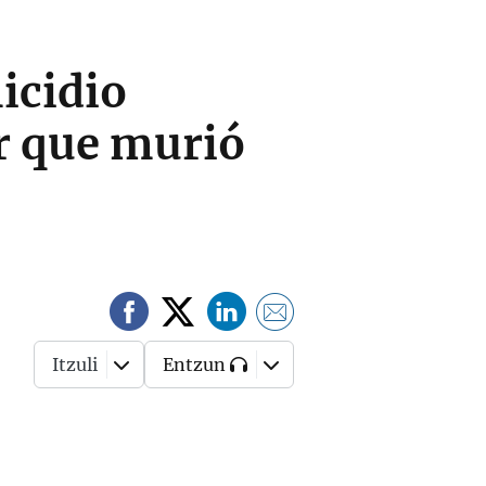
icidio
r que murió
Itzuli
Entzun