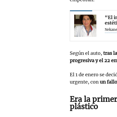
“El i
estét
Nekane
Según el auto,
tras l
progresiva y el 22 em
El 1 de enero se dec
urgente, con
un fall
Era la primer
plástico