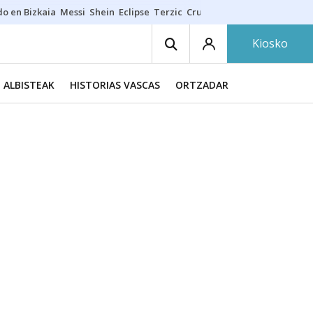
do en Bizkaia
Messi
Shein
Eclipse
Terzic
Cruz Gorbeia
Guía Macarfi
Kiosko
ALBISTEAK
HISTORIAS VASCAS
ORTZADAR