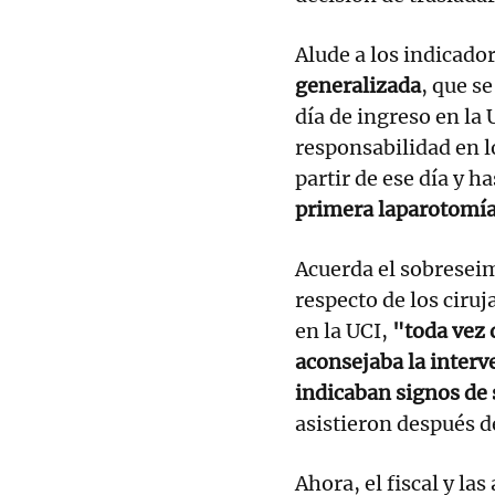
Alude a los indicado
generalizada
, que se
día de ingreso en la 
responsabilidad en l
partir de ese día y h
primera laparotomía
Acuerda el sobresei
respecto de los ciruj
en la UCI,
"toda vez q
aconsejaba la interv
indicaban signos de 
asistieron después d
Ahora, el fiscal y la