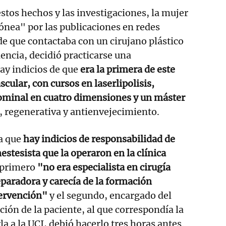
estos hechos y las investigaciones, la mujer
rónea" por las publicaciones en redes
 de que contactaba con un cirujano plástico
encia, decidió practicarse una
hay indicios de que
era la primera de este
scular, con cursos en laserlipolisis,
minal en cuatro dimensiones y un máster
, regenerativa y antienvejecimiento.
ma que
hay indicios de responsabilidad de
nestesista que la operaron en la clínica
l primero
"no era especialista en cirugía
reparadora y carecía de la formación
tervención"
y el segundo, encargado del
ción de la paciente, al que correspondía la
la a la UCI, debió hacerlo tres horas antes.