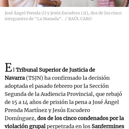
José Ángel Prenda (i) y Jesús Escudero (2i), dos de los cinco
integrantes de "La Manada".
RAÚL CARO
E
l
Tribunal Superior de Justicia de
Navarra
(TSJN) ha confirmado la decisión
adoptada el pasado febrero por la Sección
Segunda de la Audiencia Provincial, que rebajó
de 15 a 14 años de prisión la pena a José Ángel
Prenda Martínez y Jesús Escudero
Domínguez,
dos de los cinco condenados por la
violación grupal
perpetrada en los
Sanfermines