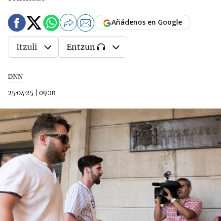
Añádenos en Google
Itzuli
Entzun
DNN
25·04·25
|
09:01