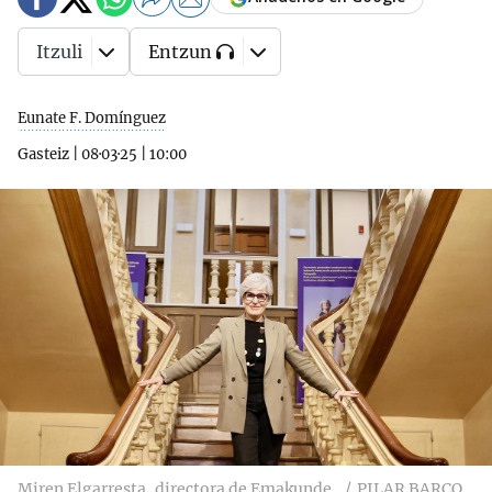
Itzuli
Entzun
Eunate F. Domínguez
Gasteiz
|
08·03·25
|
10:00
Miren Elgarresta, directora de Emakunde.
PILAR BARCO