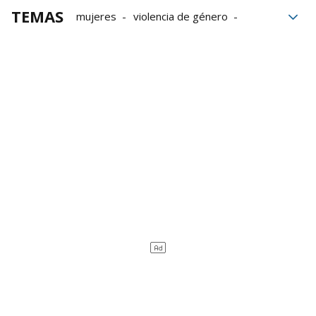
TEMAS
mujeres
violencia de género
Feminismo
Emakunde
Miren Elgarresta