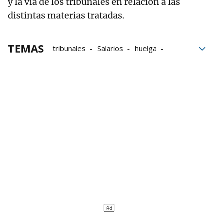
y la vía de los tribunales en relación a las
distintas materias tratadas.
TEMAS
tribunales
Salarios
huelga
Kristau eskola
Educación concertada