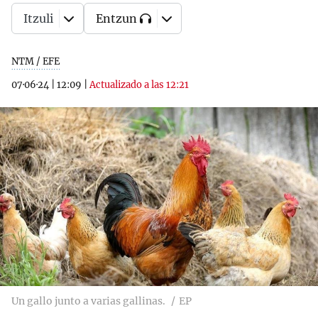
Itzuli
Entzun
NTM / EFE
07·06·24
|
12:09
|
Actualizado a las 12:21
Un gallo junto a varias gallinas.
EP