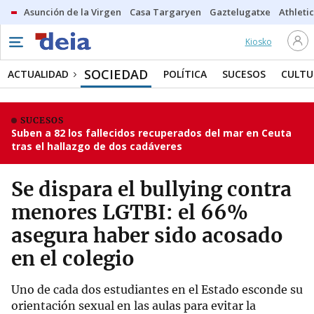
Asunción de la Virgen
Casa Targaryen
Gaztelugatxe
Athletic
Kiosko
SOCIEDAD
ACTUALIDAD
POLÍTICA
SUCESOS
CULTU
SUCESOS
Suben a 82 los fallecidos recuperados del mar en Ceuta
tras el hallazgo de dos cadáveres
Se dispara el bullying contra
menores LGTBI: el 66%
asegura haber sido acosado
en el colegio
Uno de cada dos estudiantes en el Estado esconde su
orientación sexual en las aulas para evitar la