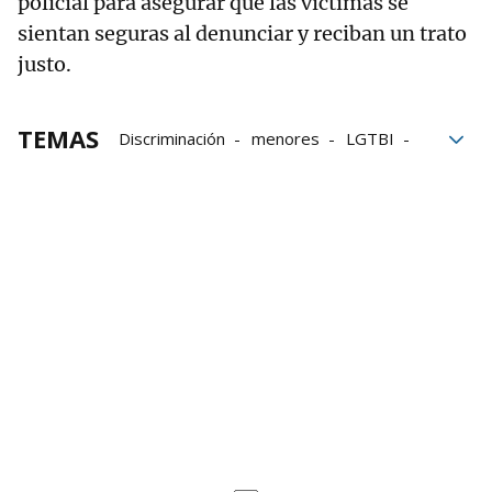
policial para asegurar que las víctimas se
sientan seguras al denunciar y reciban un trato
justo.
TEMAS
Discriminación
menores
LGTBI
Bullying
acoso escolar
género
encuesta