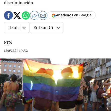
discriminación
Añádenos en Google
Itzuli
Entzun
NTM
14·05·24
|
19:52