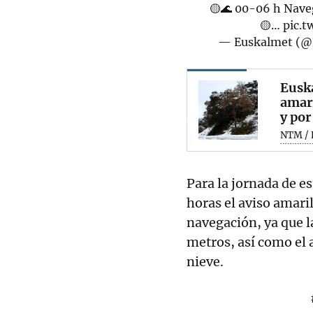
🟡🌊 00-06 h Naveg
🟡…
pic.
— Euskalmet (@
Euska
amari
y por
NTM / 
Para la jornada de e
horas el aviso amari
navegación, ya que la
metros, así como el a
nieve.