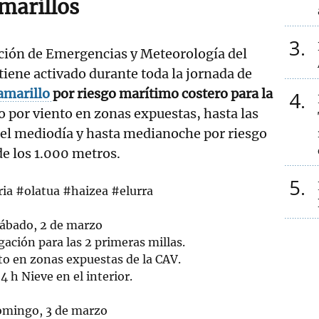
marillos
3
nción de Emergencias y Meteorología del
iene activado durante toda la jornada de
 amarillo
por riesgo marítimo costero para la
4
o por viento en zonas expuestas, hasta las
 el mediodía y hasta medianoche por riesgo
de los 1.000 metros.
5
ia
#olatua
#haizea
#elurra
Sábado, 2 de marzo
ación para las 2 primeras millas.
to en zonas expuestas de la CAV.
4 h Nieve en el interior.
omingo, 3 de marzo