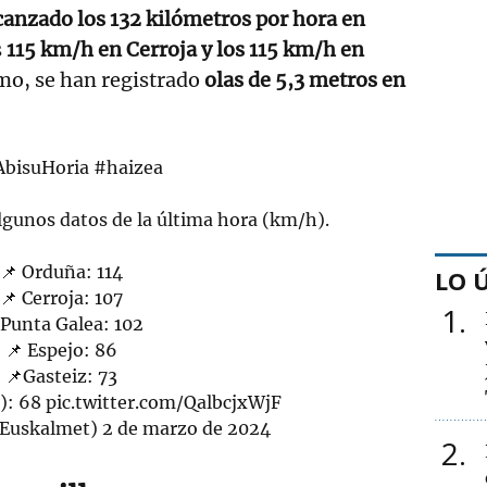
anzado los 132 kilómetros por hora en
s
115 km/h en Cerroja y los 115 km/h en
mo, se han registrado
olas de 5,3 metros en
AbisuHoria
#haizea
gunos datos de la última hora (km/h).
📌 Orduña: 114
LO 
📌 Cerroja: 107
1
 Punta Galea: 102
📌 Espejo: 86
📌Gasteiz: 73
o): 68
pic.twitter.com/QalbcjxWjF
Euskalmet)
2 de marzo de 2024
2