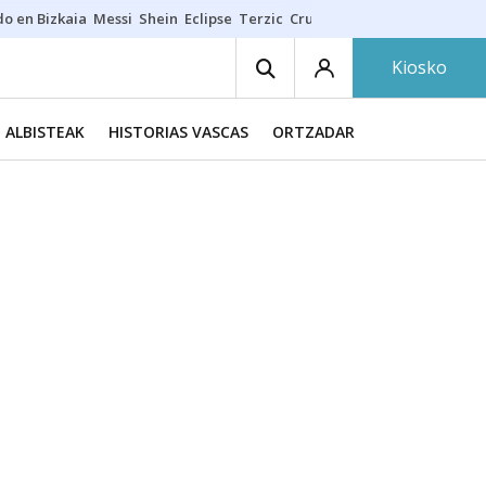
do en Bizkaia
Messi
Shein
Eclipse
Terzic
Cruz Gorbeia
Guía Macarfi
Kiosko
ALBISTEAK
HISTORIAS VASCAS
ORTZADAR