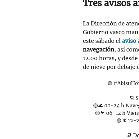
Tres avisos a
La Dirección de ate
Gobierno vasco mant
este sábado el
aviso
navegación
, así com
12.00 horas, y desde
de nieve por debajo 
🟡
#AbisuHor
📆 
🟡🌊 00-24 h Naveg
🟡🏴 06-12 h Vien
🟡 ❄ 12-2
📆 D