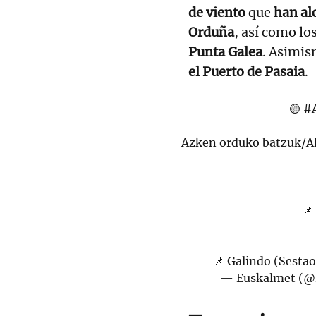
de viento
que
han alc
Orduña
, así como lo
Punta Galea
. Asimis
el Puerto de Pasaia
.
🟡
#
Azken orduko batzuk/Al
📌
📌 Galindo (Sesta
— Euskalmet (@