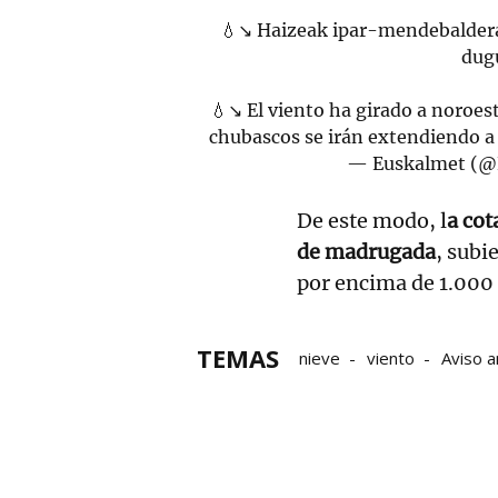
💧↘ Haizeak ipar-mendebaldera
dugu
💧↘ El viento ha girado a noroeste
chubascos se irán extendiendo a 
— Euskalmet (@
De este modo, l
a cot
de madrugada
, subi
por encima de 1.000 
TEMAS
nieve
viento
Aviso a