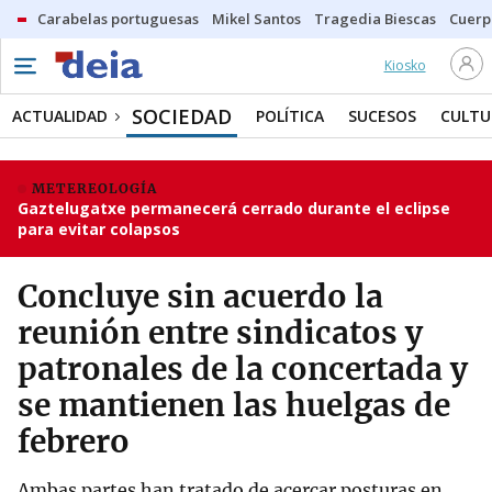
Carabelas portuguesas
Mikel Santos
Tragedia Biescas
Cuerp
Kiosko
SOCIEDAD
ACTUALIDAD
POLÍTICA
SUCESOS
CULTU
METEREOLOGÍA
Gaztelugatxe permanecerá cerrado durante el eclipse
para evitar colapsos
Concluye sin acuerdo la
reunión entre sindicatos y
patronales de la concertada y
se mantienen las huelgas de
febrero
Ambas partes han tratado de acercar posturas en