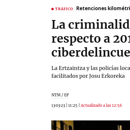
Retenciones kilométri
TRÁFICO
La criminali
respecto a 20
ciberdelincu
La Ertzaintza y las policías lo
facilitados por Josu Erkoreka
NTM / EP
13·03·23
|
11:25
|
Actualizado a las 12:56