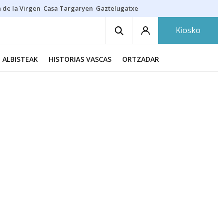
 de la Virgen
Casa Targaryen
Gaztelugatxe
Athletic
Aste Nagusia
C
Kiosko
ALBISTEAK
HISTORIAS VASCAS
ORTZADAR