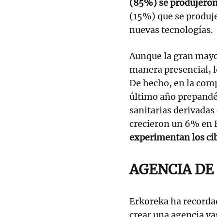
(85%) se produjeron
(15%) que se produje
nuevas tecnologías.
Aunque la gran mayo
manera presencial, l
De hecho, en la comp
último año prepandé
sanitarias derivadas 
crecieron un 6% en E
experimentan los cib
AGENCIA DE
Erkoreka ha recordad
crear una agencia va