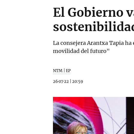
El Gobierno v
sostenibilida
La consejera Arantxa Tapia ha e
movilidad del futuro"
NTM | EP
26·07·22
|
20:59