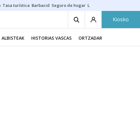
o
Tasa turística
Barbacid
Seguro de hogar
Lío Athletic-Osasuna
Mast
Kiosko
ALBISTEAK
HISTORIAS VASCAS
ORTZADAR