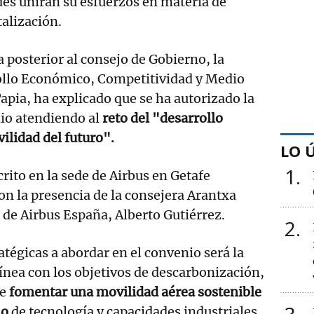
es unirán su esfuerzos en materia de
talización.
a posterior al consejo de Gobierno, la
ollo Económico, Competitividad y Medio
pia, ha explicado que se ha autorizado la
io atendiendo al
reto del "desarrollo
vilidad del futuro".
LO 
1
rito en la sede de Airbus en Getafe
on la presencia de la consejera Arantxa
e de Airbus España, Alberto Gutiérrez.
2
atégicas a abordar en el convenio será la
línea con los objetivos de descarbonización,
de
fomentar una movilidad aérea sostenible
lo
de tecnología y capacidades industriales