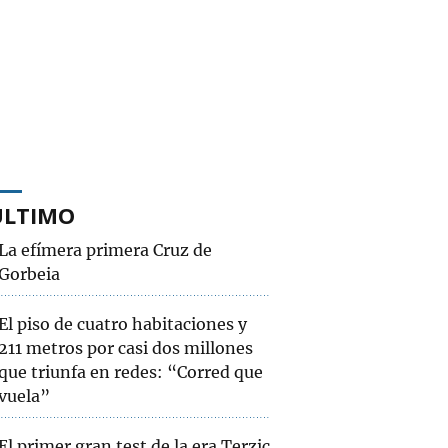
ÚLTIMO
La efímera primera Cruz de
Gorbeia
El piso de cuatro habitaciones y
211 metros por casi dos millones
que triunfa en redes: “Corred que
vuela”
El primer gran test de la era Terzic