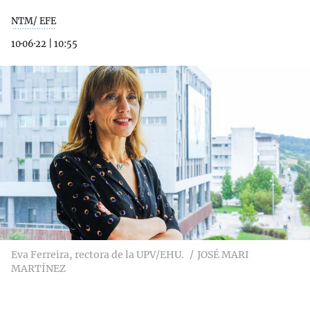
NTM/ EFE
10·06·22
|
10:55
Eva Ferreira, rectora de la UPV/EHU.
JOSÉ MARI
MARTÍNEZ