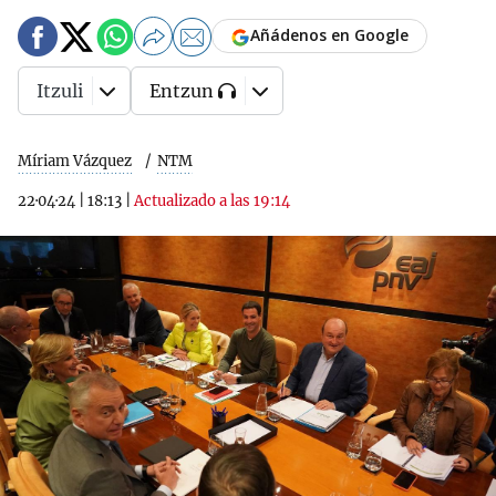
Añádenos en Google
Itzuli
Entzun
Míriam Vázquez
NTM
22·04·24
|
18:13
|
Actualizado a las 19:14