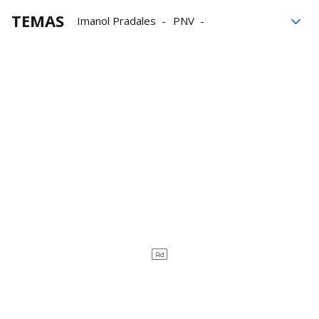
TEMAS
Imanol Pradales
PNV
Eneko Andueza
PSE
Pello Otxandiano
EH Bildu
Gobierno vasco