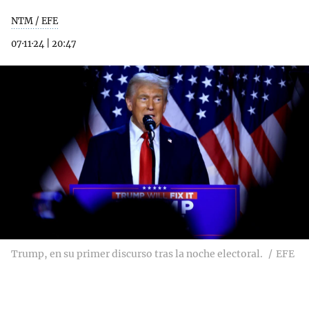
NTM / EFE
07·11·24
|
20:47
Trump, en su primer discurso tras la noche electoral.
EFE