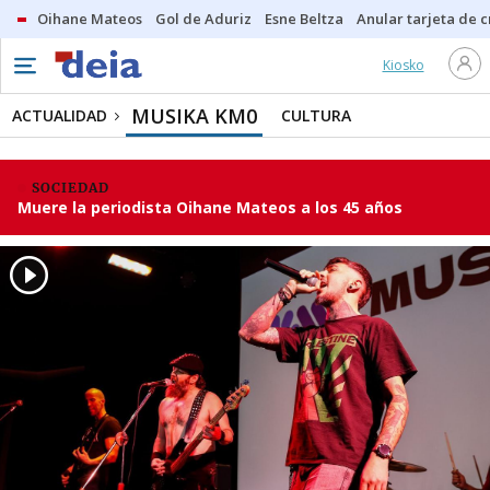
Oihane Mateos
Gol de Aduriz
Esne Beltza
Anular tarjeta de c
Kiosko
MUSIKA KM0
ACTUALIDAD
CULTURA
SOCIEDAD
Muere la periodista Oihane Mateos a los 45 años