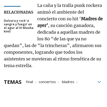
La caña y la tralla punk rockera
animó el ambiente del
RELACIONADAS
concierto con su hit ‘
Madres de
Dulzura y rock ‘a
sangre y fuego’ en
ayer’
, su canción ganadora,
el agur al III Musika
Km0
dedicada a aquellas madres de
los 80 “de las que ya no
quedan”, las de “la trincheras”, afirmaron sus
componentes, logrando que todos los
asistentes se movieran al ritmo frenética de su
tema estrella.
TEMAS
Final
conciertos
Madres
Grupo Noticias
ganadores
Bilbao
Música
Musika Km0