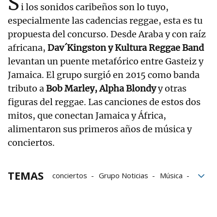
S
i los sonidos caribeños son lo tuyo,
especialmente las cadencias reggae, esta es tu
propuesta del concurso. Desde Araba y con raíz
africana,
Dav´Kingston y Kultura Reggae Band
levantan un puente metafórico entre Gasteiz y
Jamaica. El grupo surgió en 2015 como banda
tributo a
Bob Marley, Alpha Blondy
y otras
figuras del reggae. Las canciones de estos dos
mitos, que conectan Jamaica y África,
alimentaron sus primeros años de música y
conciertos.
TEMAS
conciertos
Grupo Noticias
Música
África
Araba
Gasteiz
mitos
Musika Km0