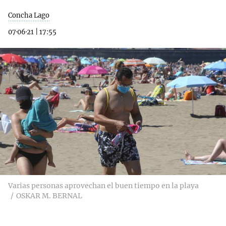
Concha Lago
07·06·21
|
17:55
Varias personas aprovechan el buen tiempo en la playa
OSKAR M. BERNAL