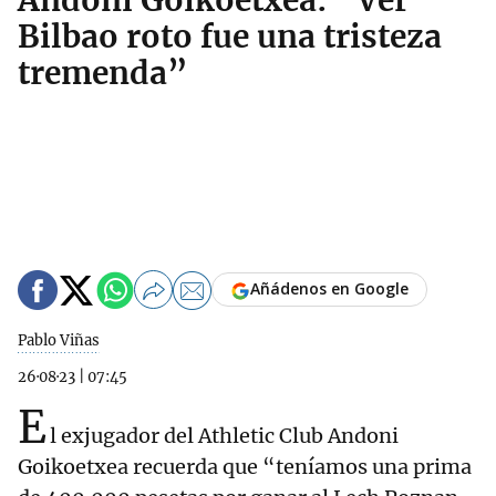
Andoni Goikoetxea: “Ver
Bilbao roto fue una tristeza
tremenda”
Añádenos en Google
Pablo Viñas
26·08·23
|
07:45
E
l exjugador del Athletic Club Andoni
Goikoetxea recuerda que “teníamos una prima