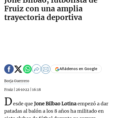
Jone Bilbao, futbolista de
Fruiz con una amplia
trayectoria deportiva
Añádenos en Google
Borja Guerrero
Fruiz
|
26·10·22
|
16:18
D
esde que
Jone Bilbao Lotina
empezó a dar
patadas al balón a los 8 años ha militado en