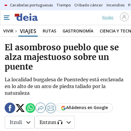
Carabelas portuguesas
Tiempo
Cribado cáncer
Incendios
P
Kiosko
VIAJES
VIVIR
RUTAS
GASTRONOMÍA
CIENCIA Y TEC
El asombroso pueblo que se
alza majestuoso sobre un
puente
La localidad burgalesa de Puentedey está enclavada
en lo alto de un arco de piedra tallado por la
naturaleza
Añádenos en Google
Itzuli
Entzun