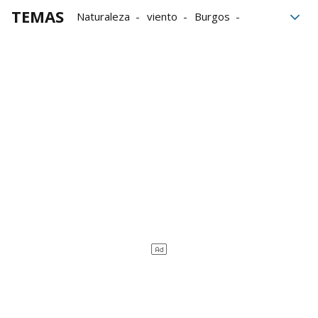
TEMAS
Naturaleza
viento
Burgos
Iglesia
arquitectura
Montañas
turismo
Senderismo