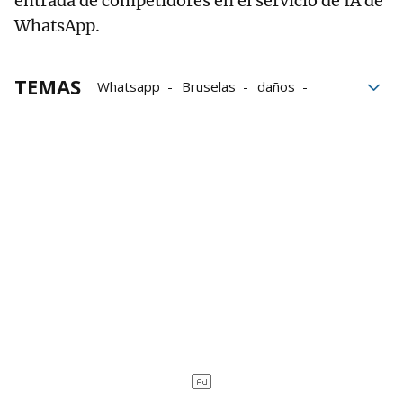
entrada de competidores en el servicio de IA de
WhatsApp.
TEMAS
Whatsapp
Bruselas
daños
inteligencia artificial
Comisión Europea
Meta