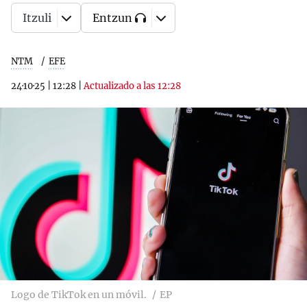
Itzuli
Entzun
NTM
EFE
24·10·25
|
12:28
|
Actualizado a las 12:28
Logo de TikTok en un móvil.
EP