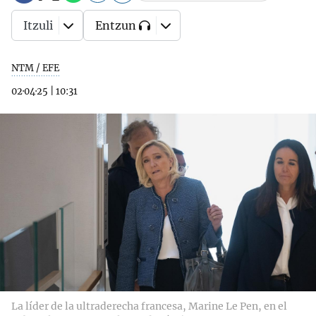
Itzuli
Entzun
NTM / EFE
02·04·25
|
10:31
La líder de la ultraderecha francesa, Marine Le Pen, en el