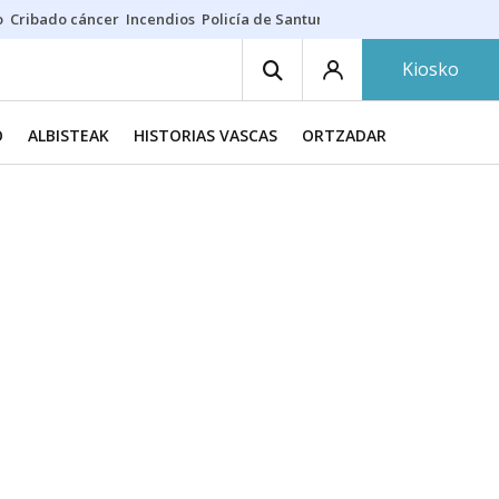
o
Cribado cáncer
Incendios
Policía de Santurtzi
Aeropuerto de Bilba
Kiosko
O
ALBISTEAK
HISTORIAS VASCAS
ORTZADAR