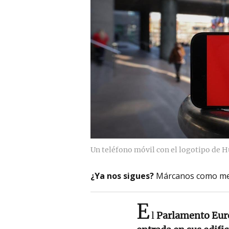
Un teléfono móvil con el logotipo de 
¿Ya nos sigues?
Márcanos como me
E
l
Parlamento Eu