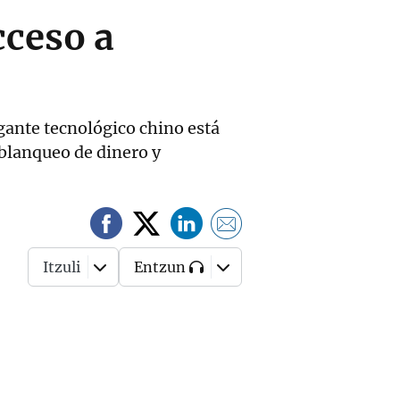
cceso a
gante tecnológico chino está
 blanqueo de dinero y
Itzuli
Entzun