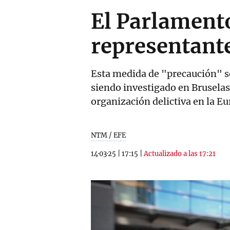
El Parlamento
representant
Esta medida de "precaución" se
siendo investigado en Bruselas 
organización delictiva en la E
NTM / EFE
14·03·25
|
17:15
|
Actualizado a las 17:21