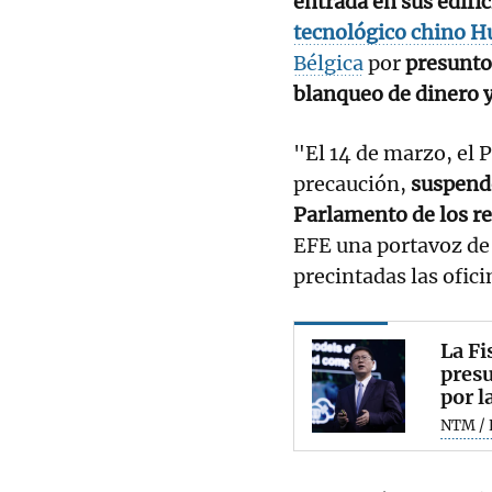
entrada en sus edifi
tecnológico chino H
Bélgica
por
presuntos
blanqueo de dinero y
"El 14 de marzo, el
precaución,
suspende
Parlamento de los r
EFE una portavoz de
precintadas las ofic
La Fi
presu
por l
NTM / 