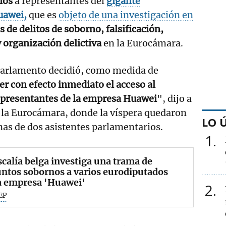
cios
a representantes del
gigante
uawei,
que es
objeto de una investigación en
 de delitos de soborno, falsificación,
 organización delictiva
en la Eurocámara.
 Parlamento decidió, como medida de
r con efecto inmediato el acceso al
epresentantes de la empresa Huawei
", dijo a
 la Eurocámara, donde la víspera quedaron
LO 
inas de dos asistentes parlamentarios.
1
scalía belga investiga una trama de
ntos sobornos a varios eurodiputados
a empresa 'Huawei'
2
EP