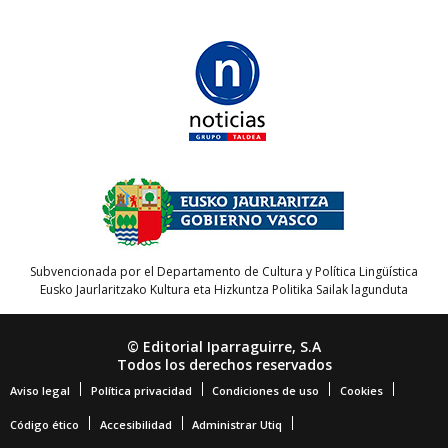
Subvencionada por el Departamento de Cultura y Política Lingüística
Eusko Jaurlaritzako Kultura eta Hizkuntza Politika Sailak lagunduta
© Editorial Iparraguirre, S.A
Todos los derechos reservados
Aviso legal
Política privacidad
Condiciones de uso
Cookies
Código ético
Accesibilidad
Administrar Utiq