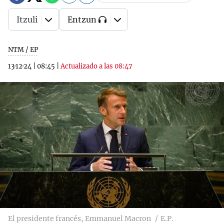
Itzuli
Entzun
NTM / EP
13·12·24
|
08:45
|
Actualizado a las 08:47
El presidente francés, Emmanuel Macron
E.P.