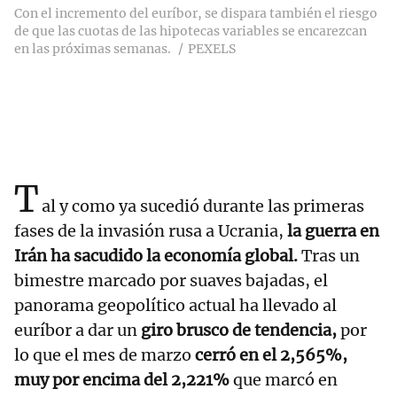
Con el incremento del euríbor, se dispara también el riesgo
de que las cuotas de las hipotecas variables se encarezcan
en las próximas semanas.
PEXELS
T
al y como ya sucedió durante las primeras
fases de la invasión rusa a Ucrania,
la guerra en
Irán ha sacudido la economía global.
Tras un
bimestre marcado por suaves bajadas, el
panorama geopolítico actual ha llevado al
euríbor a dar un
giro brusco de tendencia,
por
lo que el mes de marzo
cerró en el 2,565%,
muy por encima del 2,221%
que marcó en