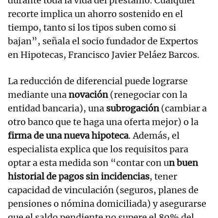
durante toda la vida del préstamo. Cualquier
recorte implica un ahorro sostenido en el
tiempo, tanto si los tipos suben como si
bajan”, señala el socio fundador de Expertos
en Hipotecas, Francisco Javier Peláez Barcos.
La reducción de diferencial puede lograrse
mediante una
novación
(renegociar con la
entidad bancaria), una
subrogación
(cambiar a
otro banco que te haga una oferta mejor) o la
firma de una nueva hipoteca
. Además, el
especialista explica que los requisitos para
optar a esta medida son “contar con u
n buen
historial de pagos sin incidencias
, tener
capacidad de vinculación (seguros, planes de
pensiones o nómina domiciliada) y asegurarse
que el saldo pendiente no supere el 80% del