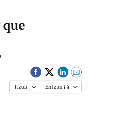
 que
a
Itzuli
Entzun