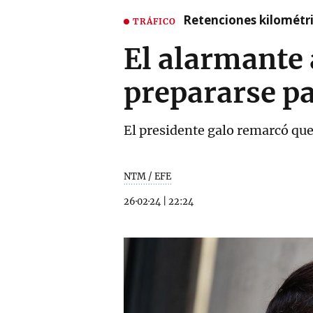
Retenciones kilométri
TRÁFICO
El alarmante
prepararse p
El presidente galo remarcó que
NTM / EFE
26·02·24
|
22:24