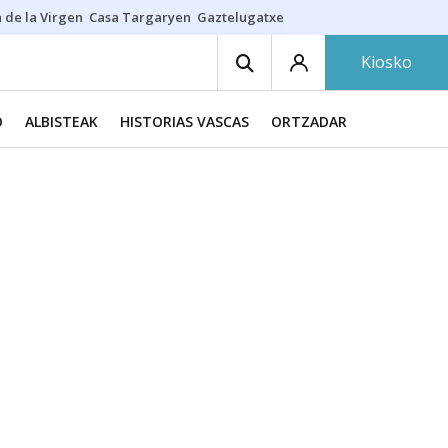
 de la Virgen
Casa Targaryen
Gaztelugatxe
Athletic
Aste Nagusia
C
Kiosko
O
ALBISTEAK
HISTORIAS VASCAS
ORTZADAR