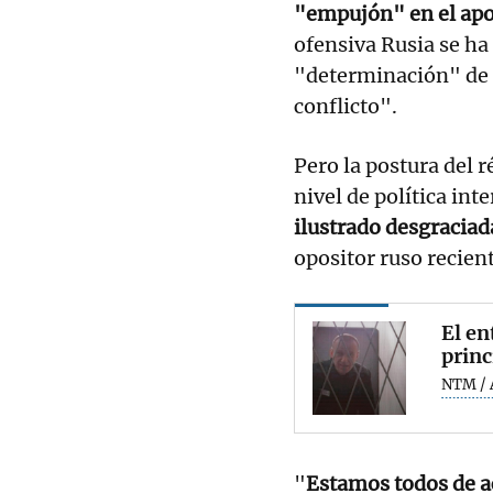
"empujón" en el apo
ofensiva Rusia se ha
"determinación" de O
conflicto".
Pero la postura del 
nivel de política int
ilustrado desgracia
opositor ruso recient
El en
princ
NTM / 
"
Estamos todos de a