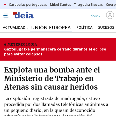
Carabelas portuguesas
Mikel Santos
Tragedia Biescas
Cuerp
Kiosko
UNIÓN EUROPEA
ACTUALIDAD
POLÍTICA
SUCESOS
METEREOLOGÍA
Gaztelugatxe permanecerá cerrado durante el eclipse
para evitar colapsos
Explota una bomba ante el
Ministerio de Trabajo en
Atenas sin causar heridos
La explosión, registrada de madrugada, estuvo
precedida por dos llamadas telefónicas anónimas a
un pequeño diario, en la que un desconocido