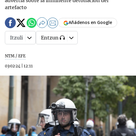
advertía sobre la inminente detonación del
artefacto
Añádenos en Google
Itzuli
Entzun
NTM / EFE
03·02·24
|
12:11