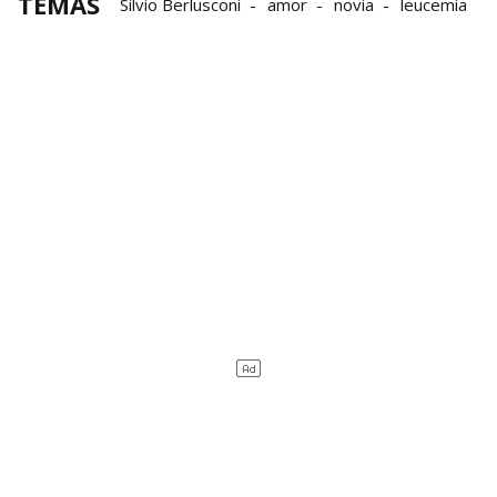
TEMAS
Silvio Berlusconi
amor
novia
leucemia