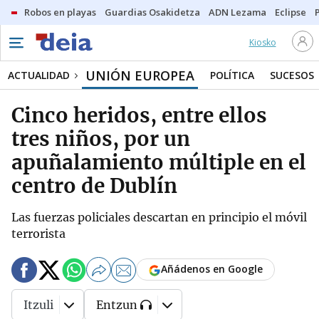
Robos en playas
Guardias Osakidetza
ADN Lezama
Eclipse
Kiosko
UNIÓN EUROPEA
ACTUALIDAD
POLÍTICA
SUCESOS
Cinco heridos, entre ellos
tres niños, por un
apuñalamiento múltiple en el
centro de Dublín
Las fuerzas policiales descartan en principio el móvil
terrorista
Añádenos en Google
Itzuli
Entzun