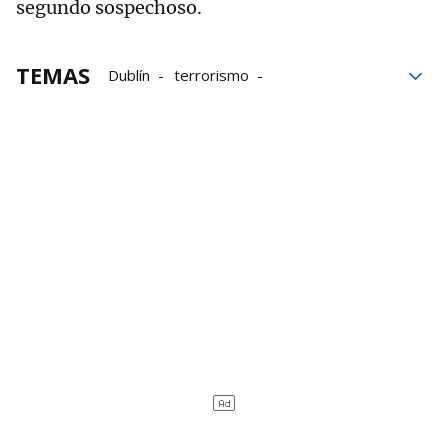
segundo sospechoso.
TEMAS
Dublín
terrorismo
Ataque terrorista
Apuñalamiento múltiple