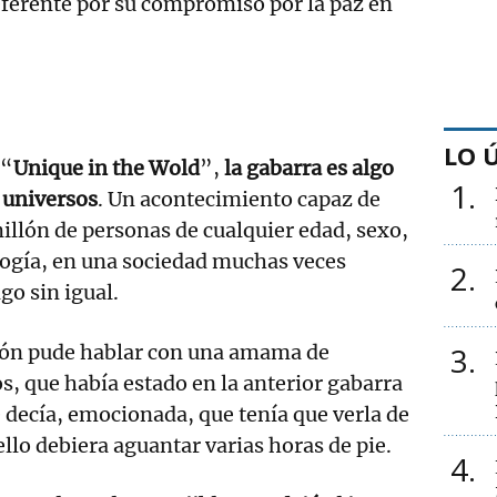
eferente por su compromiso por la paz en
LO 
 “
Unique in the Wold
”,
la gabarra es algo
1
s universos
. Un acontecimiento capaz de
millón de personas de cualquier edad, sexo,
ología, en una sociedad muchas veces
2
lgo sin igual.
ión pude hablar con una amama de
3
, que había estado en la anterior gabarra
e decía, emocionada, que tenía que verla de
llo debiera aguantar varias horas de pie.
4