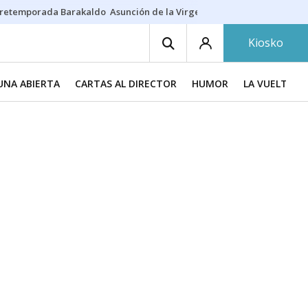
retemporada Barakaldo
Asunción de la Virgen
Casa Targaryen
Gazt
Kiosko
UNA ABIERTA
CARTAS AL DIRECTOR
HUMOR
LA VUELTA DE