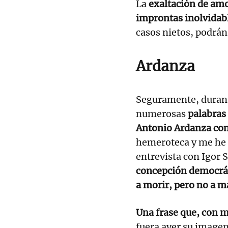
La
exaltación de amor
improntas inolvidab
casos nietos, podrán
Ardanza
Seguramente, durante
numerosas
palabras 
Antonio Ardanza co
hemeroteca y me he 
entrevista con Igor 
concepción democrát
a morir, pero no a m
Una frase que, con 
fuera ayer su imagen