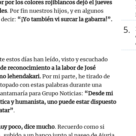
 por los colores rojiblancos dejó el jueves
les
. Por fin nuestros hijos, y en algunos
 decir:
“¡Yo también vi surcar la gabarra!”.
5
 estos días han leído, visto y escuchado
de reconocimiento a la labor de José
mo lehendakari.
Por mi parte, he tirado de
topado con estas palabras durante una
Santamaría para Grupo Noticias:
“Desde mi
ica y humanista, uno puede estar dispuesto
atar”
.
muy poco, dice mucho
. Recuerdo como si
, subido a un banco junto al paseo de Ajuria