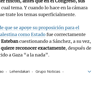
er rincón, antes que en el Congreso, sus
o cual tema. Y cuando lo hace en la cámara
que trate los temas superficialmente.
de que se apoye su proposición para el
alestina como Estado
fue correctamente
 Esteban
cuestionando a Sánchez, a su vez,
a quiere reconocer exactamente
, después de
cido a Gaza “a la nada”.
bao
Lehendakari
Grupo Noticias
compromiso