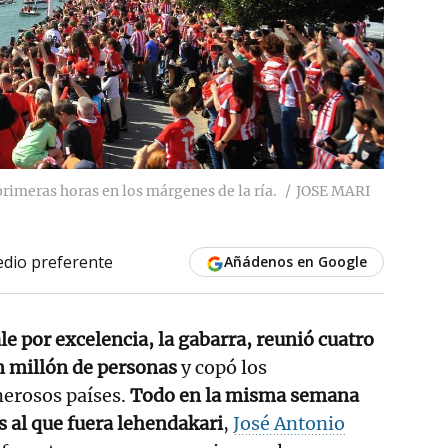
rimeras horas en los márgenes de la ría.
JOSE MARI
dio preferente
Añádenos en Google
ale por excelencia, la gabarra, reunió cuatro
n millón de personas
y copó los
erosos países.
Todo en la misma semana
 al que fuera lehendakari
,
José Antonio