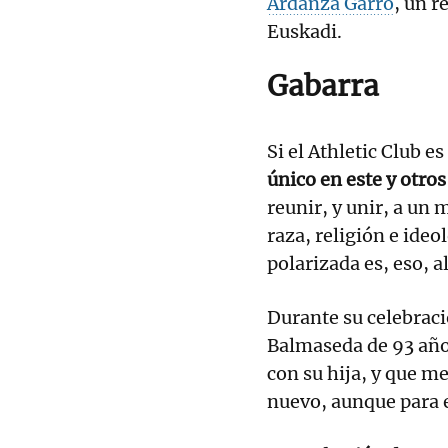
Ardanza Garro
, un r
Euskadi.
Gabarra
Si el Athletic Club es
único en este y otro
reunir, y unir, a un 
raza, religión e ide
polarizada es, eso, a
Durante su celebrac
Balmaseda de 93 años
con su hija, y que m
nuevo, aunque para e