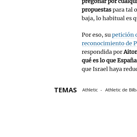
pregonar por cualqui
propuestas
para tal 
baja, lo habitual es 
Por eso, su
petición 
reconocimiento de P
respondida por
Aitor
qué es lo que Españ
que Israel haya redu
TEMAS
Athletic
Athletic de Bil
Informativos
Euskadi