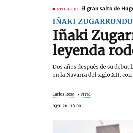
El gran salto de Hug
ATHLETIC
IÑAKI ZUGARRONDO
Iñaki Zugarr
leyenda rod
Dos años después de su debut li
en la Navarra del siglo XII, co
Carlos Resa
NTM
03·01·26
|
16:00