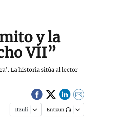
mito y la
cho VII”
’. La historia sitúa al lector
Itzuli
Entzun