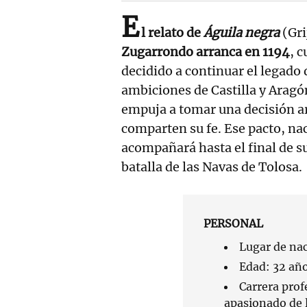
E
l relato de
Águila negra
(Gri
Zugarrondo arranca en 1194
, 
decidido a continuar el legado d
ambiciones de Castilla y Aragón
empuja a tomar una decisión ar
comparten su fe. Ese pacto, nac
acompañará hasta el final de su
batalla de las Navas de Tolosa.
PERSONAL
Lugar de na
Edad: 32 añ
Carrera prof
apasionado de l