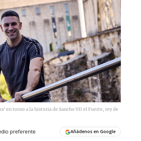
' en torno a la historia de Sancho VII el Fuerte, rey de
dio preferente
Añádenos en Google