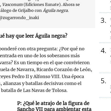
,
Vasconum
(Ediciones Eunate). Ahora se
tálogo de Grijalbo con
Águila negra.
 @zugarrondo_inaki
3
ué hay que leer Águila negra?
4
ponderé con otra pregunta: ¿Por qué no
centrada en uno de los soberanos más
arra? Es un tiempo en el que convivieron
uela de Navarra, Ricardo Corazón de León,
reyes Pedro II y Alfonso VIII. Una época
5
, alianzas y batallas decisivas como el
a batalla de Las Navas de Tolosa.
¿Qué le atrajo de la figura de
Sancho VII para ambientar esta