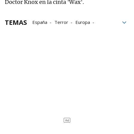
Doctor Knox en la cinta 'Wax'.
TEMAS
España
Terror
Europa
Industria
Marilyn Monroe
películas