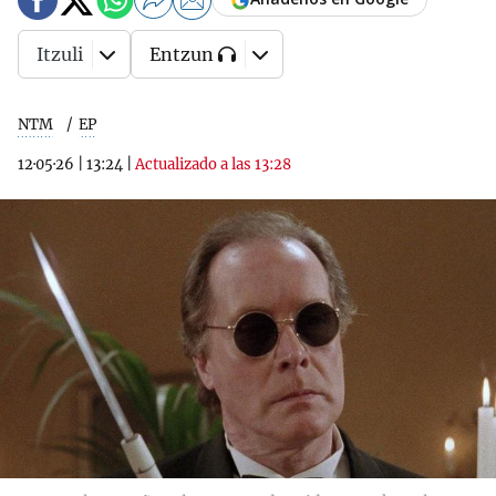
Itzuli
Entzun
NTM
EP
12·05·26
|
13:24
|
Actualizado a las 13:28