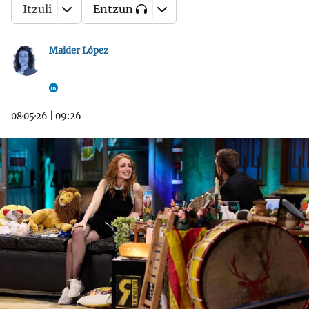
Itzuli
Entzun
Maider López
08·05·26
|
09:26