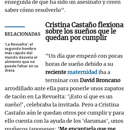
enseguida de que ha sido un asesinato y creen
saber cómo resolverlo".
Cristina Castaño flexiona
sobre los sueños que le
RELACIONADAS
quedan por cumplir
'La Revuelta': el
segundo hombre
más rápido del
"Un día que empezó con pocas
mundo desvela el
alimento que no
horas de sueño debido a su
puede faltar en su
dieta
reciente
maternidad
iba a
terminar con
David Broncano
arrodillado ante ella para ponerle unos zapatos
de tacón en La Revuelta: '¡Esto sí que es un
sueño!', celebraba la invitada. Pero a Cristina
Castaño aún le quedan otros por cumplir y para
ello cuenta con la ayuda de los 'darumas', unos
muñecos japoneses: '
Me encantaría que me