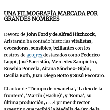
UNA FILMOGRAFÍA MARCADA POR
GRANDES NOMBRES
Devoto de
John Ford y de Alfred Hitchcock
,
Aristarain ha contado historias
vitalistas,
evocadoras, sensibles, brillantes
con los
rostros de
actores
destacados como
Federico
Luppi, José Sacristán, Mercedes Sampietro,
Eusebio Poncela, Aitana Sánchez-Gijón,
Cecilia Roth, Juan Diego Botto y Susú Pecoraro
.
El autor de
'Tiempo de revancha', 'La ley de la
frontera', 'Martín (Hache)', y 'Roma', su
última producción,
es el
primer director
argentino que recibió la Medalla de Oro de la