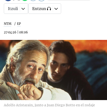
Itzuli
Entzun
NTM
EP
27·04·26
|
08:06
Adolfo Aristarain, junto a Juan Diego Botto en el rodaje