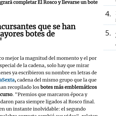
ogrará completar El Rosco y llevarse un bote
4
ncursantes que se han
5
mayores botes de
'
co mejor la magnitud del momento y el por
special de la cadena, solo hay que mirar
uienes ya escribieron su nombre en letras de
laSexta
,
cadena del mismo grupo que la que
han recopilado los
botes más emblemáticos
ncurso
. "Premios que marcaron época y
aron para siempre ligados al Rosco final.
n un instante inolvidable: el segundo