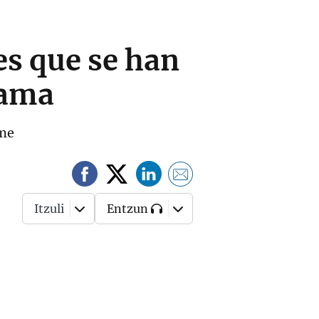
es que se han
rama
ime
Itzuli
Entzun