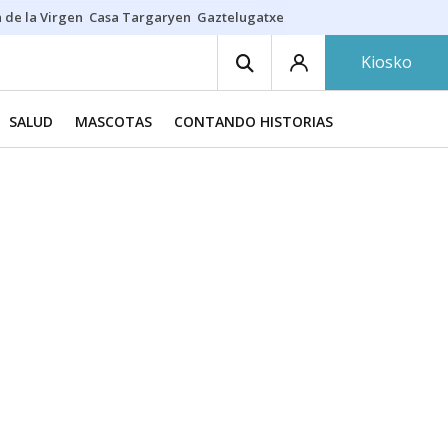
 de la Virgen
Casa Targaryen
Gaztelugatxe
Athletic
Aste Nagusia
C
Kiosko
SALUD
MASCOTAS
CONTANDO HISTORIAS