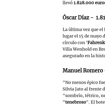
llevó
1.828.000 euro
Óscar Díaz
-
1.8
La última vez que el
lugar el 15 de mayo
círculo con '
Fahren
Villa Wenhold en Br
asegurado en la hist
Manuel Romero
"No menos épico fue 
Silvia Jato al frente
"sombrío, tétrico, n
"
tenebroso
". El bot