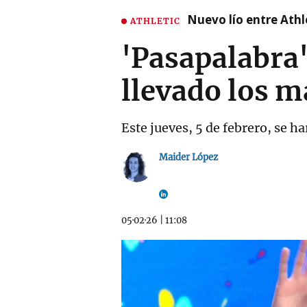
Nuevo lío entre Athl
ATHLETIC
'Pasapalabra'
llevado los 
Este jueves, 5 de febrero, se h
Maider López
05·02·26
|
11:08