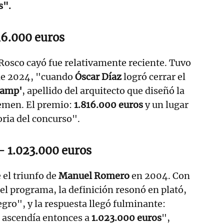
s".
16.000 euros
 Rosco cayó fue relativamente reciente. Tuvo
 de 2024, "cuando
Óscar Díaz
logró cerrar el
kamp'
, apellido del arquitecto que diseñó la
emen. El premio:
1.816.000 euros
y un lugar
oria del concurso".
-
1.023.000 euros
el triunfo de
Manuel Romero
en 2004. Con
 del programa, la definición resonó en plató,
egro", y la respuesta llegó fulminante:
e ascendía entonces a
1.023.000 euros
",