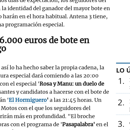
ios días de expectación, los seguidores del
la identidad del ganador del mayor bote en
lo harán en el hora habitual. Antena 3 tiene,
una programación especial.
16.000 euros de bote en
go
así lo ha hecho saber la propia cadena, la
LO 
ura especial dará comiendo a las 20:00
1
con el especial '
Rosa y Manu: un duelo de
antes y candidatos a hacerse con el bote de
án '
El Hormiguero
'
a las 21:45 horas. Un
2
Motos con el que los seguidores del
rirán más en profundidad. "El broche
3
oras con el programa de '
Pasapalabra'
en el