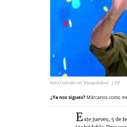
Rafa Castaño en 'Pasapalabra'
EP
¿Ya nos sigues?
Márcanos como me
E
ste jueves, 5 de f